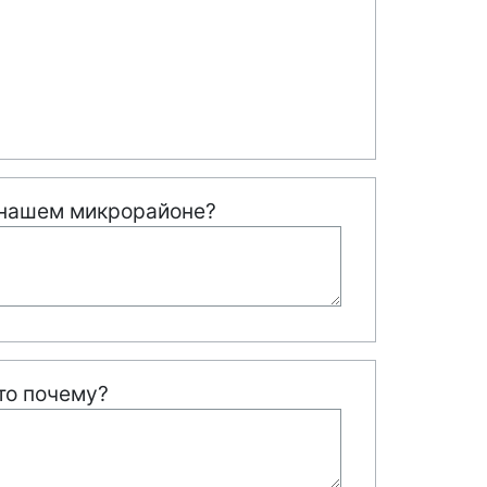
в нашем микрорайоне?
то почему?