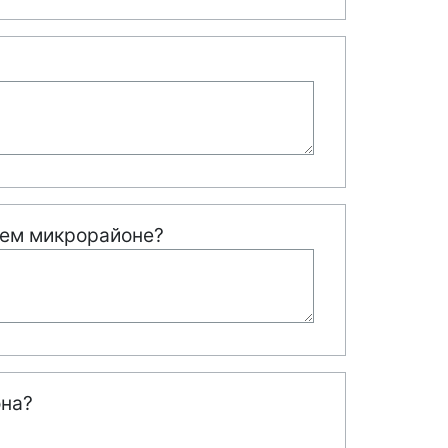
шем микрорайоне?
она?